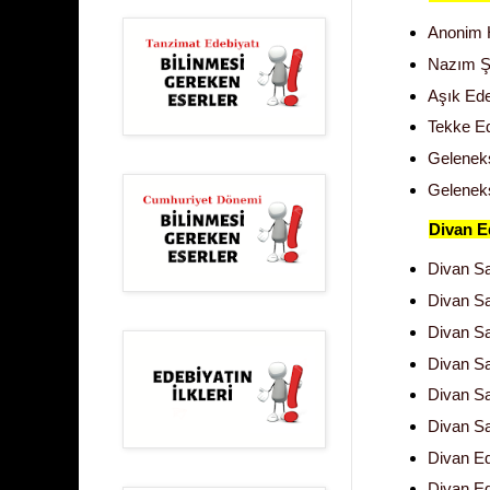
Anonim H
Nazım Şe
Aşık Edeb
Tekke Ed
Geleneks
Geleneks
Divan E
Divan San
Divan San
Divan San
Divan Sa
Divan San
Divan San
Divan Ed
Divan Ed