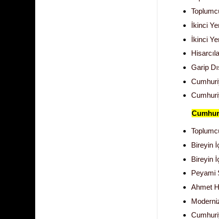
Toplumcu
İkinci Ye
İkinci Ye
Hisarcıl
Garip Dış
Cumhuriy
Cumhuriy
Cumhur
Toplumc
Bireyin 
Bireyin 
Peyami 
Ahmet H
Moderniz
Cumhuri