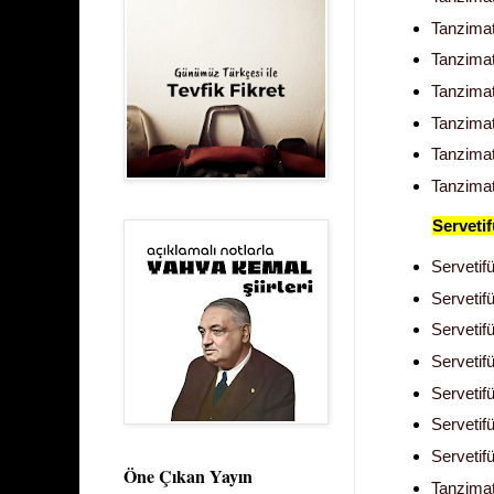
Tanzimat
Tanzimat
Tanzimat
Tanzimat
Tanzimat
Tanzimat
Serveti
Servetif
Servetif
Servetif
Servetif
Servetif
Servetif
Servetif
Öne Çıkan Yayın
Tanzimat