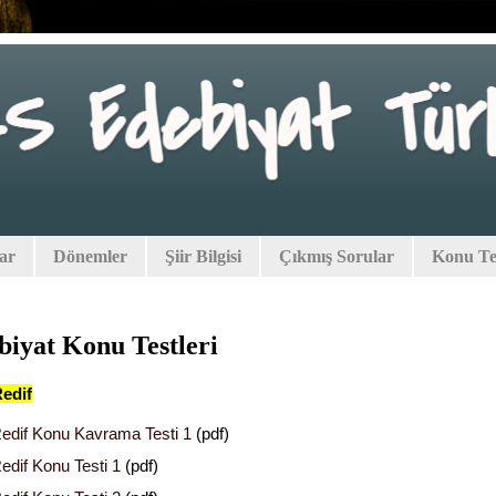
lar
Dönemler
Şiir Bilgisi
Çıkmış Sorular
Konu Tes
iyat Konu Testleri
Redif
edif Konu Kavrama Testi 1
(pdf)
edif Konu Testi 1
(pdf)