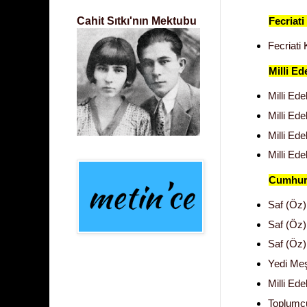
Cahit Sıtkı'nın Mektubu
Fecriati
Fecriati 
Milli Ed
Milli Ed
Milli Ede
Milli Ede
Milli Ed
Cumhuri
Saf (Öz)
Saf (Öz) 
Saf (Öz) 
Yedi Meş
Milli Ede
Toplumcu