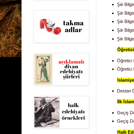
Şiir Bilg
Şiir Bilg
Şiir Bilg
Şiir Bilg
Şiir Bilg
Öğretici
Öğretici
Öğretici 
İslamiy
Destan D
İlk İsla
Geçiş Dö
Geçiş Dö
Halk Ed