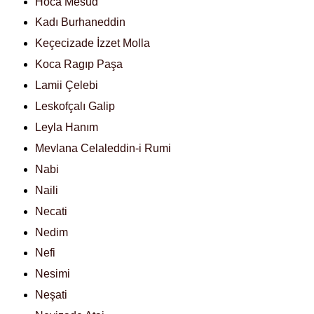
Hoca Mesud
Kadı Burhaneddin
Keçecizade İzzet Molla
Koca Ragıp Paşa
Lamii Çelebi
Leskofçalı Galip
Leyla Hanım
Mevlana Celaleddin-i Rumi
Nabi
Naili
Necati
Nedim
Nefi
Nesimi
Neşati