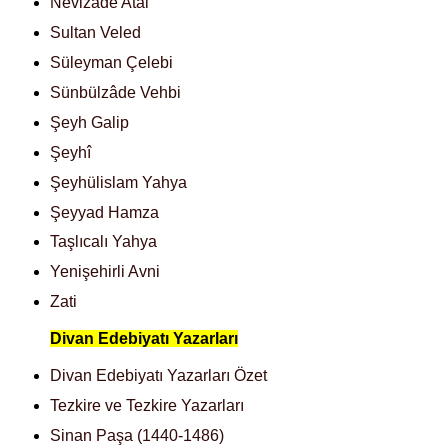
Nevizade Atai
Sultan Veled
Süleyman Çelebi
Sünbülzâde Vehbi
Şeyh Galip
Şeyhî
Şeyhülislam Yahya
Şeyyad Hamza
Taşlıcalı Yahya
Yenişehirli Avni
Zati
Divan Edebiyatı Yazarları
Divan Edebiyatı Yazarları Özet
Tezkire ve Tezkire Yazarları
Sinan Paşa (1440-1486)