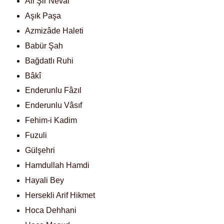
Ali Şir Nevai
Aşık Paşa
Azmizâde Haleti
Babür Şah
Bağdatlı Ruhi
Bâkî
Enderunlu Fâzıl
Enderunlu Vâsıf
Fehim-i Kadim
Fuzuli
Gülşehri
Hamdullah Hamdi
Hayali Bey
Hersekli Arif Hikmet
Hoca Dehhani