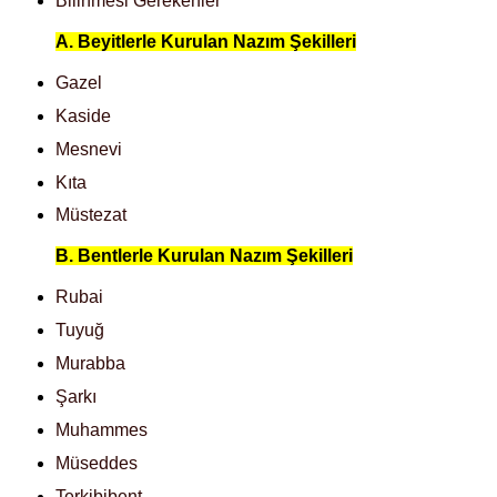
Bilinmesi Gerekenler
A. Beyitlerle Kurulan Nazım Şekilleri
Gazel
Kaside
Mesnevi
Kıta
Müstezat
B. Bentlerle Kurulan Nazım Şekilleri
Rubai
Tuyuğ
Murabba
Şarkı
Muhammes
Müseddes
Terkibibent